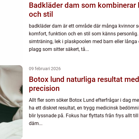
Badkläder dam som kombinerar k
och stil
badkläder dam är ett område där många kvinnor s
komfort, funktion och en stil som känns personlig
simträning, lek i plaskpoolen med barn eller lång
plagg som sitter säkert, tå...
09 februari 2026
Botox lund naturliga resultat med medicinsk
precision
Allt fler som söker Botox Lund efterfrågar i dag mer
ha ett diskret resultat, en trygg medicinsk bedömn
blir lyssnade på. Fokus har flyttats från frys allt til
däm...