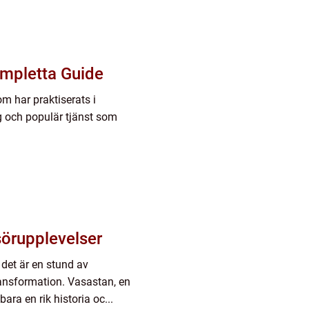
ompletta Guide
 har praktiserats i
ig och populär tjänst som
isörupplevelser
; det är en stund av
ransformation. Vasastan, en
ara en rik historia oc...