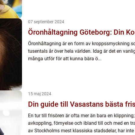
07 september 2024
Öronhåltagning Göteborg: Din K
Öronhåltagning är en form av kroppssmyckning som
tusentals år över hela världen. Idag är det en vanl
många utför för att kunna bära ö...
15 maj 2024
Din guide till Vasastans bästa fr
En tur till frisören är ofta mer än bara en klippning
avkoppling, förnyelse och ibland till och med en t
av Stockholms mest klassiska stadsdelar, har inte b