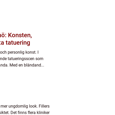
mö: Konsten,
ta tatuering
och personlig konst. I
vande tatueringsscen som
anda. Med en bländand...
n mer ungdomlig look. Fillers
ktet. Det finns flera kliniker