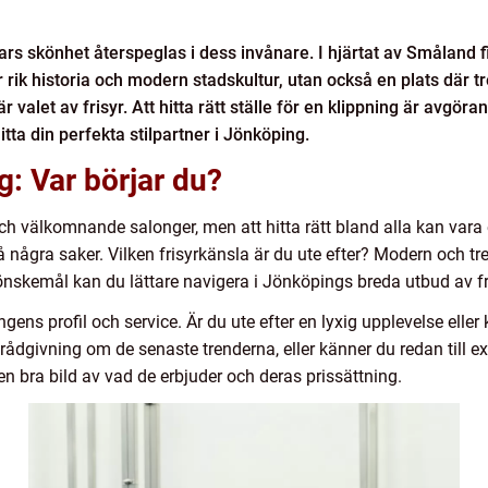
ars skönhet återspeglas i dess invånare. I hjärtat av Småland 
rik historia och modern stadskultur, utan också en plats där trend
r valet av frisyr. Att hitta rätt ställe för en klippning är avgöran
 hitta din perfekta stilpartner i Jönköping.
g: Var börjar du?
 och välkomnande salonger, men att hitta rätt bland alla kan vara
på några saker. Vilken frisyrkänsla är du ute efter? Modern och tre
 önskemål kan du lättare navigera i Jönköpings breda utbud av fr
ngens profil och service. Är du ute efter en lyxig upplevelse eller
 rådgivning om de senaste trenderna, eller känner du redan till 
n bra bild av vad de erbjuder och deras prissättning.