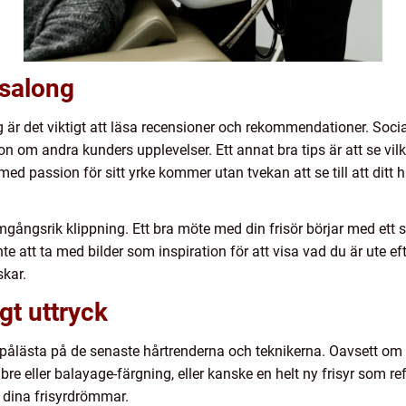
t salong
ng är det viktigt att läsa recensioner och rekommendationer. So
om andra kunders upplevelser. Ett annat bra tips är att se vilka
med passion för sitt yrke kommer utan tvekan att se till att ditt 
mgångsrik klippning. Ett bra möte med din frisör börjar med ett 
 att ta med bilder som inspiration för att visa vad du är ute efte
skar.
gt uttryck
 pålästa på de senaste hårtrenderna och teknikerna. Oavsett om d
re eller balayage-färgning, eller kanske en helt ny frisyr som ref
a dina frisyrdrömmar.