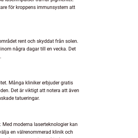
ättare för kroppens immunsystem att
a området rent och skyddat från solen.
inom några dagar till en vecka. Det
.
et. Många kliniker erbjuder gratis
n. Det är viktigt att notera att även
nskade tatueringar.
ar. Med moderna laserteknologier kan
 välja en välrenommerad klinik och