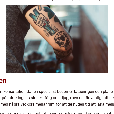
en
n konsultation där en specialist bedömer tatueringen och plan
på tatueringens storlek, färg och djup, men det är vanligt att de
 med några veckors mellanrum för att ge huden tid att läka mell
ermaskinens stråle mot tatueringen, och extremt korta och snabb