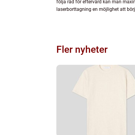
följa råd för eftervård kan man maxim
laserborttagning en möjlighet att bö
Fler nyheter