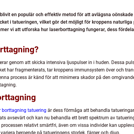
blivit en populär och effektiv metod för att avlägsna oönskade
läcket i tatueringen, vilket gör det möjligt för kroppens naturli
mmer vi att utforska hur laserborttagning fungerar, dess fördel
rttagning?
rar genom att skicka intensiva ljuspulser in i huden. Dessa pulse
äcket har fragmenterats, tar kroppens immunsystem över och transp
Denna process är känd för att minimera skador på den omgivande h
tagning.
orttagning
r borttagning tatuering
är dess förmåga att behandla tatueringar
ats avsevärt och kan nu behandla ett brett spektrum av tatuering
 processen relativt smärtfri, även om vissa individer kan upplev
ariera beroende på tatueringens storlek, färger och djup.