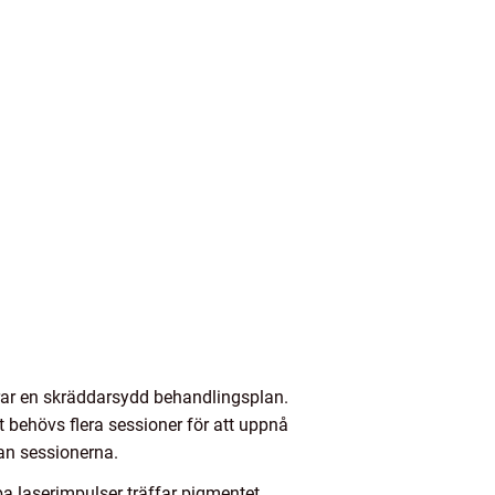
erar en skräddarsydd behandlingsplan.
t behövs flera sessioner för att uppnå
an sessionerna.
a laserimpulser träffar pigmentet.