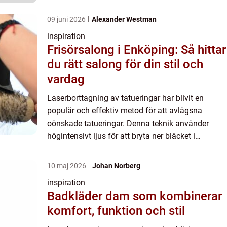
tatueringen, vilket gör d...
09 juni 2026
Alexander Westman
inspiration
Frisörsalong i Enköping: Så hittar
du rätt salong för din stil och
vardag
Laserborttagning av tatueringar har blivit en
populär och effektiv metod för att avlägsna
oönskade tatueringar. Denna teknik använder
högintensivt ljus för att bryta ner bläcket i
tatueringen, vilket gör d...
10 maj 2026
Johan Norberg
inspiration
Badkläder dam som kombinerar
komfort, funktion och stil