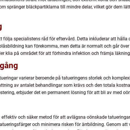
m spränger bläckpartiklarna till mindre delar, vilket gör dem l
g
tt följa specialistens råd för eftervård. Detta inkluderar att håll
 blåsbildning kan förekomma, men detta är normalt och går över 
ller klia på området för att förhindra infektion och främja läkning
tgång
ueringar varierar beroende på tatueringens storlek och komplexit
tning av antalet behandlingar som krävs och den totala kostnade
tering, erbjuder det en permanent lösning för att bli av med oö
n effektiv och säker metod för att avlägsna oönskade tatuering
atueringsfärger och minimera risken för ärrbildning. Genom att