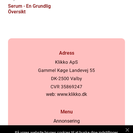
Serum - En Grundlig
Översikt
Adress
web:
www.klikko.dk
Menu
Annonsering
Om oss
På vores website bruges cookies til at huske dine indstillinger,