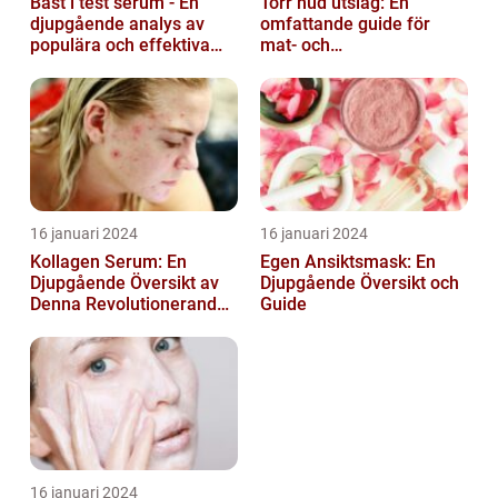
Bäst i test serum - En
Torr hud utslag: En
djupgående analys av
omfattande guide för
populära och effektiva
mat- och
hudprodukter
dryckesentusiaster
16 januari 2024
16 januari 2024
Kollagen Serum: En
Egen Ansiktsmask: En
Djupgående Översikt av
Djupgående Översikt och
Denna Revolutionerande
Guide
Skönhetsprodukt
16 januari 2024