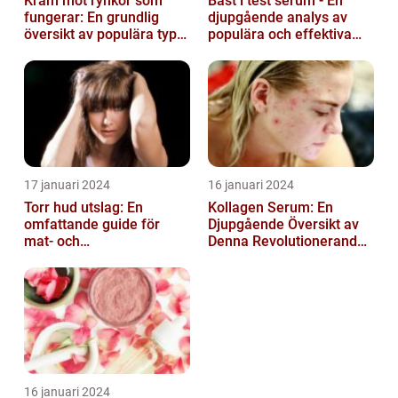
Kräm mot rynkor som
Bäst i test serum - En
fungerar: En grundlig
djupgående analys av
översikt av populära typer
populära och effektiva
och deras effektivitet
hudprodukter
17 januari 2024
16 januari 2024
Torr hud utslag: En
Kollagen Serum: En
omfattande guide för
Djupgående Översikt av
mat- och
Denna Revolutionerande
dryckesentusiaster
Skönhetsprodukt
16 januari 2024