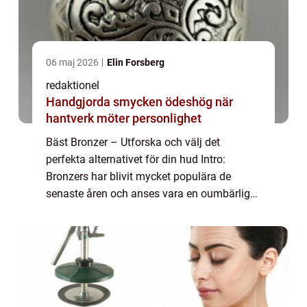
06 maj 2026
Elin Forsberg
redaktionel
Handgjorda smycken ödeshög när
hantverk möter personlighet
Bäst Bronzer – Utforska och välj det
perfekta alternativet för din hud Intro:
Bronzers har blivit mycket populära de
senaste åren och anses vara en oumbärlig
produkt i sminkgarderoben för de som
längtar efter en solkysst look året runt. I
denna...