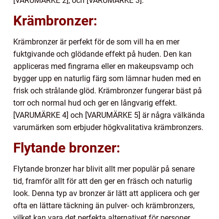
[VARUMÄRKE 2], och [VARUMÄRKE 3].
Krämbronzer:
Krämbronzer är perfekt för de som vill ha en mer
fuktgivande och glödande effekt på huden. Den kan
appliceras med fingrarna eller en makeupsvamp och
bygger upp en naturlig färg som lämnar huden med en
frisk och strålande glöd. Krämbronzer fungerar bäst på
torr och normal hud och ger en långvarig effekt.
[VARUMÄRKE 4] och [VARUMÄRKE 5] är några välkända
varumärken som erbjuder högkvalitativa krämbronzers.
Flytande bronzer:
Flytande bronzer har blivit allt mer populär på senare
tid, framför allt för att den ger en fräsch och naturlig
look. Denna typ av bronzer är lätt att applicera och ger
ofta en lättare täckning än pulver- och krämbronzers,
vilket kan vara det perfekta alternativet för personer