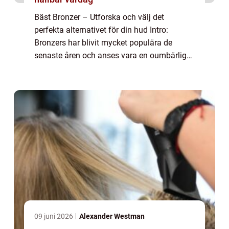
Bäst Bronzer – Utforska och välj det
perfekta alternativet för din hud Intro:
Bronzers har blivit mycket populära de
senaste åren och anses vara en oumbärlig
produkt i sminkgarderoben för de som
längtar efter en solkysst look året runt. I
denna...
09 juni 2026
Alexander Westman