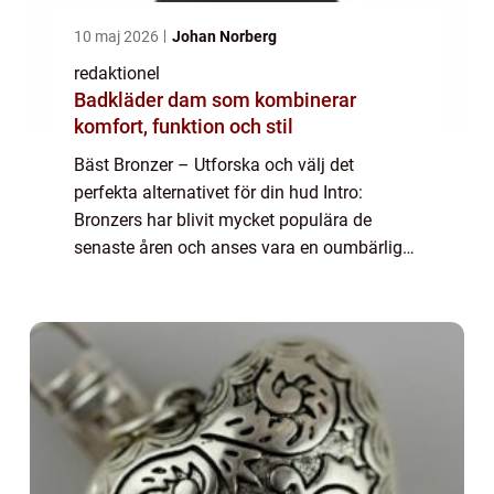
10 maj 2026
Johan Norberg
redaktionel
Badkläder dam som kombinerar
komfort, funktion och stil
Bäst Bronzer – Utforska och välj det
perfekta alternativet för din hud Intro:
Bronzers har blivit mycket populära de
senaste åren och anses vara en oumbärlig
produkt i sminkgarderoben för de som
längtar efter en solkysst look året runt. I
denna...