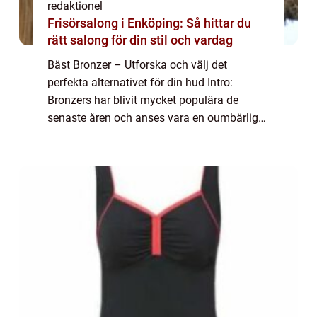
redaktionel
Frisörsalong i Enköping: Så hittar du
rätt salong för din stil och vardag
Bäst Bronzer – Utforska och välj det
perfekta alternativet för din hud Intro:
Bronzers har blivit mycket populära de
senaste åren och anses vara en oumbärlig
produkt i sminkgarderoben för de som
längtar efter en solkysst look året runt. I
denna...