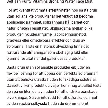
Self Tan Purity Vitamins Bronzing Water Face Mist.
För att kvantitativt mäta effektiviteten hos bästa brun
utan sol ansikte produkter är det viktigt att bedöma
appliceringsjämnhet, solbrännans hållbarhet och
naturligheten i resultatet. Skillnaderna mellan olika
produkter inkluderar formel, appliceringsmetod,
gradvisa eller omedelbara effekter och djup av
solbränna. Trots en historisk utveckling finns det
fortfarande utmaningar som obehaglig lukt eller
ojämna resultat när det gäller dessa produkter.
Bästa brun utan sol ansikte produkter erbjuder en
flexibel lösning för att uppnå den perfekta solbrännan
utan att behöva utsätta huden för skadliga solstrålar.
Oavsett vilken produkt du väljer, kom ihåg att alltid testa
den på en liten del av huden för att undvika oönskade
biverkningar. Så var inte rädd för att utforska och njut
av den vackra solkyssta huden du drömmer om!