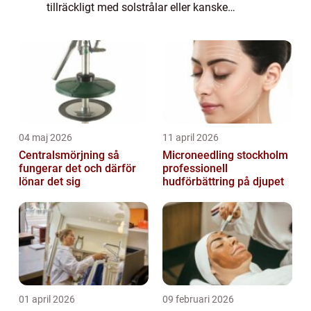
tillräckligt med solstrålar eller kanske
föredrar att skydda din hud från solen. I
sådana fall kan en brun utan sol-produkt för
ansi...
04 maj 2026
11 april 2026
Centralsmörjning så
Microneedling stockholm
fungerar det och därför
professionell
lönar det sig
hudförbättring på djupet
01 april 2026
09 februari 2026