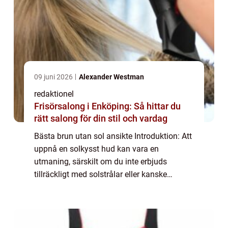
09 juni 2026
Alexander Westman
redaktionel
Frisörsalong i Enköping: Så hittar du
rätt salong för din stil och vardag
Bästa brun utan sol ansikte Introduktion: Att
uppnå en solkysst hud kan vara en
utmaning, särskilt om du inte erbjuds
tillräckligt med solstrålar eller kanske
föredrar att skydda din hud från solen. I
sådana fall kan en brun utan sol-produkt för
ansi...