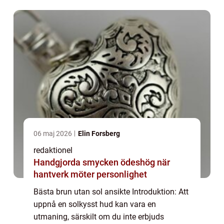
sådana fall kan en brun utan sol-produkt för
ansi...
06 maj 2026
Elin Forsberg
redaktionel
Handgjorda smycken ödeshög när
hantverk möter personlighet
Bästa brun utan sol ansikte Introduktion: Att
uppnå en solkysst hud kan vara en
utmaning, särskilt om du inte erbjuds