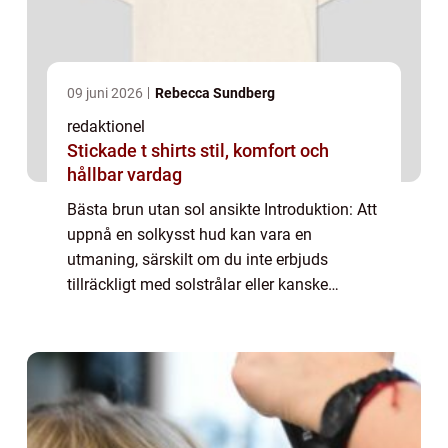
09 juni 2026
Rebecca Sundberg
redaktionel
Stickade t shirts stil, komfort och
hållbar vardag
Bästa brun utan sol ansikte Introduktion: Att
uppnå en solkysst hud kan vara en
utmaning, särskilt om du inte erbjuds
tillräckligt med solstrålar eller kanske
föredrar att skydda din hud från solen. I
sådana fall kan en brun utan sol-produkt för
ansi...