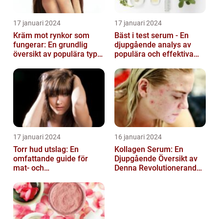
17 januari 2024
17 januari 2024
Kräm mot rynkor som
Bäst i test serum - En
fungerar: En grundlig
djupgående analys av
översikt av populära typer
populära och effektiva
och deras effektivitet
hudprodukter
17 januari 2024
16 januari 2024
Torr hud utslag: En
Kollagen Serum: En
omfattande guide för
Djupgående Översikt av
mat- och
Denna Revolutionerande
dryckesentusiaster
Skönhetsprodukt