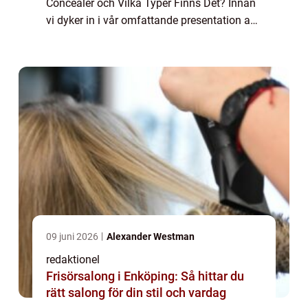
Concealer och Vilka Typer Finns Det? Innan
vi dyker in i vår omfattande presentation av
”bästa concealer”, låt oss först förstå vad en
concealer är och vil...
09 juni 2026
Alexander Westman
redaktionel
Frisörsalong i Enköping: Så hittar du
rätt salong för din stil och vardag