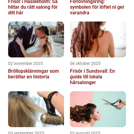
Frisör i Hässleholm: Så
Förlovningsring:
hittar du rätt salong för
symbolen för löftet ni ger
ditt hår
varandra
02 november 2025
06 oktober 2025
Bröllopsklänningar som
Frisör i Sundsvall: En
berättar en historia
guide till lokala
hårsalonger
03 september 2025
02 augusti 2025