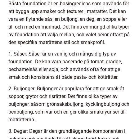
Bästa foundation är en basingrediens som används för
att bygga upp smaker och texturer i maträtter. Det kan
vara en flytande sås, en buljong, en deg, en soppa eller
till och med en marinad. Det finns en mängd olika typer
av foundation att välja mellan, och valet beror oftast på
den specifika maträttens stil och smakprofil.
1. Såser: Såser är en vanlig och mångsidig typ av
foundation. De kan vara baserade på tomat, grädde,
bechamelsås eller soja, och används ofta för att ge
smak och konsistens åt både pasta- och kötträtter.
2. Buljonger: Buljonger är populara för att ge smak åt
soppor, grytor och risrätter. Det finns olika typer av
buljonger, såsom grönsaksbuljong, kycklingbuljong och
benbuljong, som var och en ger olika smaknyanser till
maträtterna.
3. Degar: Degar är den grundläggande komponenten i
bakning och används för att skapa bröd, kakor och