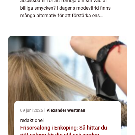
accessoarer för att förhöja din stil Vad är
billiga smycken? I dagens modevärld finns
många alternativ för att förstärka ens
personliga stil utan att spränga budgeten.
Billiga smycken är ett av dessa alternativ o...
09 juni 2026
Alexander Westman
redaktionel
Frisörsalong i Enköping: Så hittar du
rätt salong för din stil och vardag