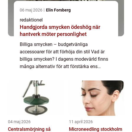
06 maj 2026
Elin Forsberg
redaktionel
Handgjorda smycken ödeshög när
hantverk möter personlighet
Billiga smycken – budgetvänliga
accessoarer för att förhöja din stil Vad är
billiga smycken? I dagens modevärld finns
många alternativ för att förstärka ens
personliga stil utan att spränga budgeten.
Billiga smycken är ett av dessa alternativ o...
04 maj 2026
11 april 2026
Centralsmörjning så
Microneedling stockholm