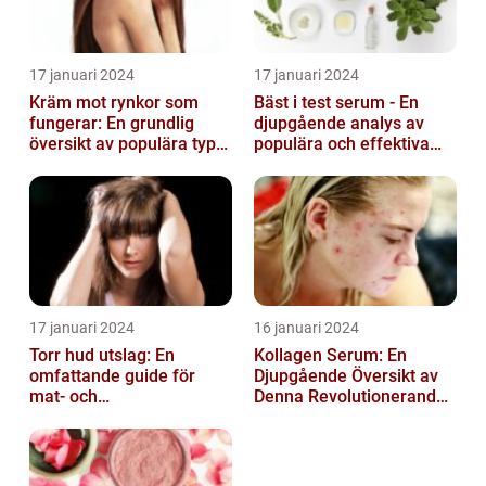
17 januari 2024
17 januari 2024
Kräm mot rynkor som
Bäst i test serum - En
fungerar: En grundlig
djupgående analys av
översikt av populära typer
populära och effektiva
och deras effektivitet
hudprodukter
17 januari 2024
16 januari 2024
Torr hud utslag: En
Kollagen Serum: En
omfattande guide för
Djupgående Översikt av
mat- och
Denna Revolutionerande
dryckesentusiaster
Skönhetsprodukt