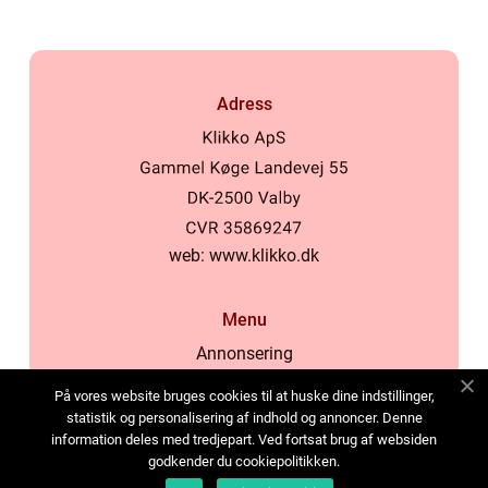
Adress
web:
www.klikko.dk
Menu
Annonsering
Om oss
På vores website bruges cookies til at huske dine indstillinger,
Cookies
statistik og personalisering af indhold og annoncer. Denne
information deles med tredjepart. Ved fortsat brug af websiden
Kontakta oss
godkender du cookiepolitikken.
Sitemap