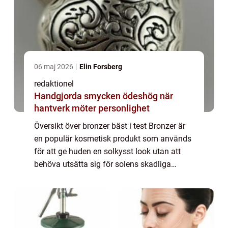
06 maj 2026
Elin Forsberg
redaktionel
Handgjorda smycken ödeshög när
hantverk möter personlighet
Översikt över bronzer bäst i test Bronzer är
en populär kosmetisk produkt som används
för att ge huden en solkysst look utan att
behöva utsätta sig för solens skadliga
strålar. Genom att applicera bronzer på
strategiska områden i ansiktet och på krop...