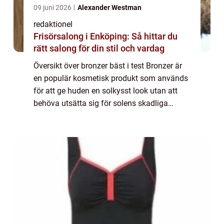
09 juni 2026
Alexander Westman
redaktionel
Frisörsalong i Enköping: Så hittar du
rätt salong för din stil och vardag
Översikt över bronzer bäst i test Bronzer är
en populär kosmetisk produkt som används
för att ge huden en solkysst look utan att
behöva utsätta sig för solens skadliga
strålar. Genom att applicera bronzer på
strategiska områden i ansiktet och på krop...