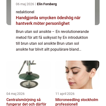
06 maj 2026
Elin Forsberg
redaktionel
Handgjorda smycken ödeshög när
hantverk möter personlighet
Brun utan sol ansikte – En revolutionerande
metod för att få solkysst hy En introduktion
till brun utan sol ansikte Brun utan sol
ansikte har blivit allt populärare bland
personer som vill uppnå en solbrun hudton
utan att utsätta sig för skadli...
04 maj 2026
11 april 2026
Centralsmörjning så
Microneedling stockholm
fungerar det och därför
professionell