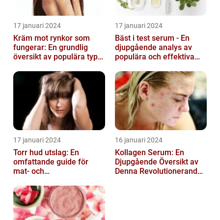
17 januari 2024
17 januari 2024
Kräm mot rynkor som
Bäst i test serum - En
fungerar: En grundlig
djupgående analys av
översikt av populära typer
populära och effektiva
och deras effektivitet
hudprodukter
17 januari 2024
16 januari 2024
Torr hud utslag: En
Kollagen Serum: En
omfattande guide för
Djupgående Översikt av
mat- och
Denna Revolutionerande
dryckesentusiaster
Skönhetsprodukt