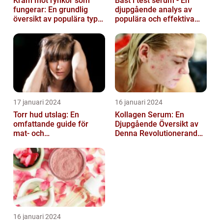
Kräm mot rynkor som
Bäst i test serum - En
fungerar: En grundlig
djupgående analys av
översikt av populära typer
populära och effektiva
och deras effektivitet
hudprodukter
17 januari 2024
16 januari 2024
Torr hud utslag: En
Kollagen Serum: En
omfattande guide för
Djupgående Översikt av
mat- och
Denna Revolutionerande
dryckesentusiaster
Skönhetsprodukt
16 januari 2024