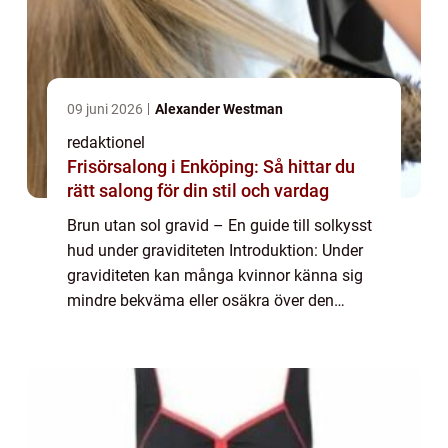
09 juni 2026
Alexander Westman
redaktionel
Frisörsalong i Enköping: Så hittar du
rätt salong för din stil och vardag
Brun utan sol gravid – En guide till solkysst
hud under graviditeten Introduktion: Under
graviditeten kan många kvinnor känna sig
mindre bekväma eller osäkra över den
förändrade hudtonen. Solande kan vara
svårt att balansera med alla de varning...