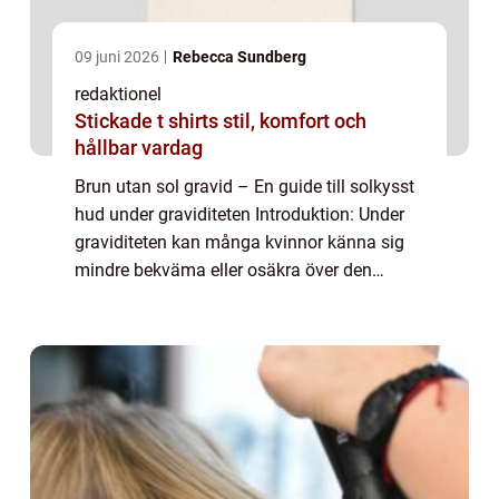
09 juni 2026
Rebecca Sundberg
redaktionel
Stickade t shirts stil, komfort och
hållbar vardag
Brun utan sol gravid – En guide till solkysst
hud under graviditeten Introduktion: Under
graviditeten kan många kvinnor känna sig
mindre bekväma eller osäkra över den
förändrade hudtonen. Solande kan vara
svårt att balansera med alla de varning...