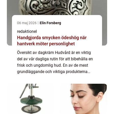
06 maj 2026
Elin Forsberg
redaktionel
Handgjorda smycken ödeshög när
hantverk möter personlighet
Översikt av dagkräm Hudvård är en viktig
del av vår dagliga rutin för att bibehålla en
frisk och ungdomlig hud. En av de mest
grundläggande och viktiga produkterna
inom hudvård är dagkrämen. Dagkrämen är
utformad för att användas som ett
skyddande la...