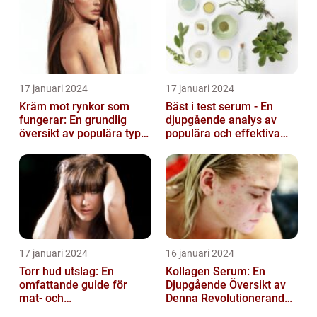
17 januari 2024
17 januari 2024
Kräm mot rynkor som
Bäst i test serum - En
fungerar: En grundlig
djupgående analys av
översikt av populära typer
populära och effektiva
och deras effektivitet
hudprodukter
17 januari 2024
16 januari 2024
Torr hud utslag: En
Kollagen Serum: En
omfattande guide för
Djupgående Översikt av
mat- och
Denna Revolutionerande
dryckesentusiaster
Skönhetsprodukt