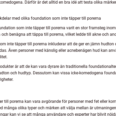
edogena. Därför är det alltid en bra idé att testa olika märken 
delar med olika foundation som inte täpper till porerna
oundation som inte täpper till porerna varit en stor framsteg in
 och benägna att täppa till porerna, vilket ledde till akne och an
 inte täpper till porerna inkluderar att de ger en jämn hudton
andas. Även personer med känslig eller acnebenägen hud kan anv
itet.
kter är att de kan vara dyrare än traditionella foundationaltern
 hudton och hudtyp. Dessutom kan vissa icke-komedogena found
igheter.
per till porerna kan vara avgörande för personer med fet eller 
 Med många olika typer och märken att välja mellan är utmaninge
ingar kan vi se att många användare och experter har blivit nö