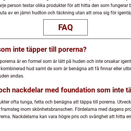
arje person testar olika produkter för att hitta den som fungerar
uta av en jämn hudton och täckning utan att oroa sig för igentä
FAQ
om inte täpper till porerna?
 porerna är en formel som är lätt på huden och inte orsakar igen
er kombinerad hud samt de som är benägna att få finnar eller utb
huden andas.
 och nackdelar med foundation som inte tä
ukter ofta tunga, fetta och benägna att täppa till porerna. Utve
stor framsteg inom skönhetsbranschen. Fördelarna med dagens pr
orerna. Nackdelarna kan vara högre pris och svårighet att hitta e