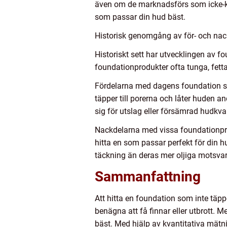
även om de marknadsförs som icke-kom
som passar din hud bäst.
Historisk genomgång av för- och nack
Historiskt sett har utvecklingen av f
foundationprodukter ofta tunga, fetta
Fördelarna med dagens foundation som
täpper till porerna och låter huden 
sig för utslag eller försämrad hudkval
Nackdelarna med vissa foundationprodu
hitta en som passar perfekt för din
täckning än deras mer oljiga motsvar
Sammanfattning
Att hitta en foundation som inte täp
benägna att få finnar eller utbrott.
bäst. Med hjälp av kvantitativa mätn