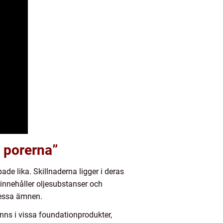
l porerna”
de lika. Skillnaderna ligger i deras
” innehåller oljesubstanser och
dessa ämnen.
inns i vissa foundationprodukter,