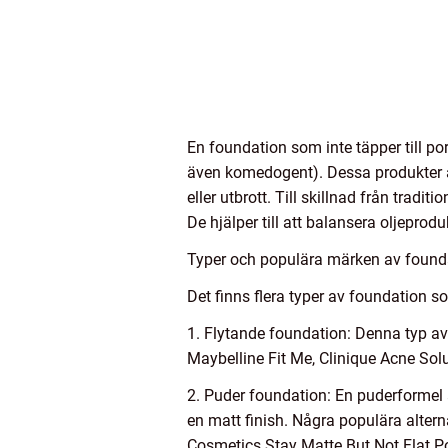
En foundation som inte täpper till po
även komedogent). Dessa produkter ä
eller utbrott. Till skillnad från tradit
De hjälper till att balansera oljepr
Typer och populära märken av foundat
Det finns flera typer av foundation so
1. Flytande foundation: Denna typ av 
Maybelline Fit Me, Clinique Acne Sol
2. Puder foundation: En puderformel är
en matt finish. Några populära alte
Cosmetics Stay Matte But Not Flat 