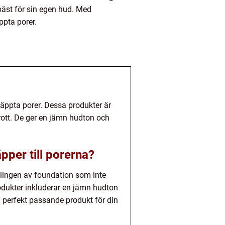
 bäst för sin egen hud. Med
ppta porer.
täppta porer. Dessa produkter är
rott. De ger en jämn hudton och
pper till porerna?
cklingen av foundation som inte
odukter inkluderar en jämn hudton
n perfekt passande produkt för din