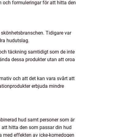
och formuleringar för att hitta den
om skönhetsbranschen. Tidigare var
dra hudutslag.
 och täckning samtidigt som de inte
ända dessa produkter utan att oroa
ativ och att det kan vara svårt att
ationprodukter erbjuda mindre
kombinerad hud samt personer som är
n att hitta den som passar din hud
jda med effekten av icke-komedogen