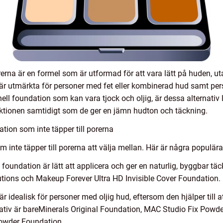
rerna är en formel som är utformad för att vara lätt på huden, ut
r utmärkta för personer med fet eller kombinerad hud samt per
ionell foundation som kan vara tjock och oljig, är dessa alternativ l
oduktionen samtidigt som de ger en jämn hudton och täckning.
ion som inte täpper till porerna
m inte täpper till porerna att välja mellan. Här är några populära 
foundation är lätt att applicera och ger en naturlig, byggbar t
utions och Makeup Forever Ultra HD Invisible Cover Foundation.
 idealisk för personer med oljig hud, eftersom den hjälper till a
rnativ är bareMinerals Original Foundation, MAC Studio Fix Pow
Powder Foundation.