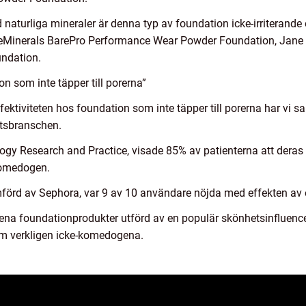
 naturliga mineraler är denna typ av foundation icke-irriterande
reMinerals BarePro Performance Wear Powder Foundation, Jane 
undation.
n som inte täpper till porerna”
ffektiviteten hos foundation som inte täpper till porerna har vi s
tsbranschen.
gy Research and Practice, visade 85% av patienterna att deras por
komedogen.
förd av Sephora, var 9 av 10 användare nöjda med effekten av
ena foundationprodukter utförd av en populär skönhetsinfluence
em verkligen icke-komedogena.