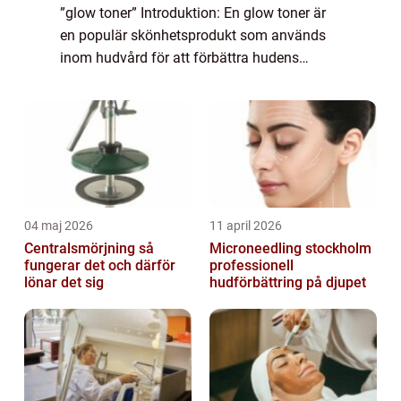
”glow toner” Introduktion: En glow toner är
en populär skönhetsprodukt som används
inom hudvård för att förbättra hudens
utseende och ge en strålande lyster. Denna
artikel kommer att fördjupa vår fö...
04 maj 2026
11 april 2026
Centralsmörjning så
Microneedling stockholm
fungerar det och därför
professionell
lönar det sig
hudförbättring på djupet