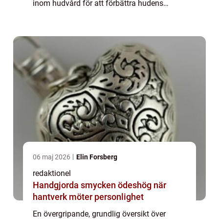
inom hudvård för att förbättra hudens
utseende och ge en strålande lyster. Denna
artikel kommer att fördjupa vår fö...
06 maj 2026
Elin Forsberg
redaktionel
Handgjorda smycken ödeshög när
hantverk möter personlighet
En övergripande, grundlig översikt över