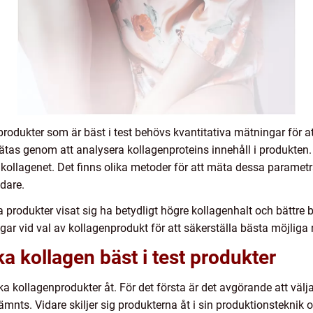
rodukter som är bäst i test behövs kvantitativa mätningar för a
ätas genom att analysera kollagenproteins innehåll i produkten. 
ollagenet. Det finns olika metoder för att mäta dessa paramet
dare.
a produkter visat sig ha betydligt högre kollagenhalt och bättre b
ngar vid val av kollagenprodukt för att säkerställa bästa möjliga r
ka kollagen bäst i test produkter
lika kollagenprodukter åt. För det första är det avgörande att vä
 nämnts. Vidare skiljer sig produkterna åt i sin produktionsteknik