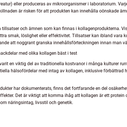
ötkreatur) eller produceras av mikroorganismer i laboratorium. V
killnaden är risken för att produkten kan innehålla oönskade äm
ka tillsatser och ämnen som kan finnas i kollagenprodukterna. Vi
ttra smak, löslighet eller effektivitet. Tillsatser kan ibland vara 
ande att noggrant granska innehållsförteckningen innan man välje
ackdelar med olika kollagen bäst i test
varit en viktig del av traditionella kostvanor i många kulturer ru
tiella hälsofördelar med intag av kollagen, inklusive förbättrad
kter har dokumenterats, finns det fortfarande en del osäkerhet 
ekter. Det är viktigt att komma ihåg att kollagen är ett protein 
om näringsintag, livsstil och genetik.