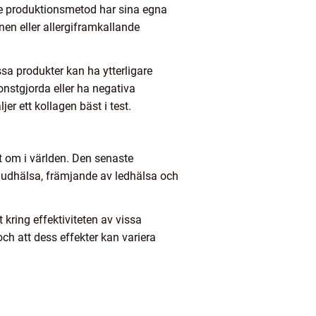
arje produktionsmetod har sina egna
nen eller allergiframkallande
ssa produkter kan ha ytterligare
konstgjorda eller ha negativa
r ett kollagen bäst i test.
nt om i världen. Den senaste
 hudhälsa, främjande av ledhälsa och
kring effektiviteten av vissa
och att dess effekter kan variera