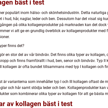
agen bäst i test
 mer populärt inom hälso- och skönhetsindustrin. Detta naturliga 
tet i hud, hår, naglar, leder och ben. Dessutom har det visat sig 
lgången på olika kollagenprodukter på marknaden kan det dock va
 kommer vi att ge en grundlig överblick av kollagenprodukter med
ioner.
typer finns det?
ör en stor del av vår bindväv. Det finns olika typer av kollagen, där
 kropp och finns framförallt i hud, ben, senor och bindväv. Typ II 
II kollagen är ofta bundet tillsammans med typ I kollagen och fin
st är varianterna som innehåller typ I och III kollagen oftast de m
aglar och hår samt stödja leder och ben. Kollagenprodukter kan va
ukter som kombinerar olika typer av kollagen för att ge bästa mö
r av kollagen bäst i test