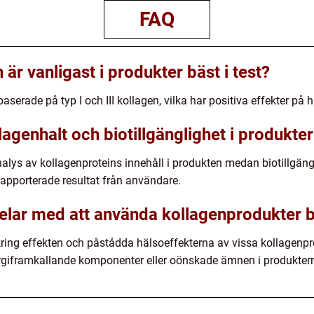
FAQ
 är vanligast i produkter bäst i test?
baserade på typ I och III kollagen, vilka har positiva effekter på h
genhalt och biotillgänglighet i produkter 
lys av kollagenproteins innehåll i produkten medan biotillgän
apporterade resultat från användare.
elar med att använda kollagenprodukter bä
ring effekten och påstådda hälsoeffekterna av vissa kollagenprod
rgiframkallande komponenter eller oönskade ämnen i produkter