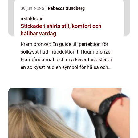
09 juni 2026
Rebecca Sundberg
redaktionel
Stickade t shirts stil, komfort och
hållbar vardag
Kräm bronzer: En guide till perfektion för
solkysst hud Introduktion till kräm bronzer
För många mat- och dryckesentusiaster är
en solkysst hud en symbol för hälsa och
välbefinnande. Men när vintern kommer och
solen inte längre skiner lika starkt, ka...