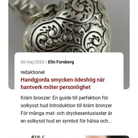
06 maj 2026
Elin Forsberg
redaktionel
Handgjorda smycken ödeshög när
hantverk möter personlighet
Kräm bronzer: En guide till perfektion för
solkysst hud Introduktion till kräm bronzer
För många mat- och dryckesentusiaster är
en solkysst hud en symbol för hälsa och
välbefinnande. Men när vintern kommer och
solen inte längre skiner lika starkt, ka...