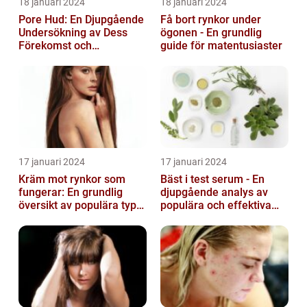
18 januari 2024
18 januari 2024
Pore Hud: En Djupgående
Få bort rynkor under
Undersökning av Dess
ögonen - En grundlig
Förekomst och
guide för matentusiaster
Variationer
17 januari 2024
17 januari 2024
Kräm mot rynkor som
Bäst i test serum - En
fungerar: En grundlig
djupgående analys av
översikt av populära typer
populära och effektiva
och deras effektivitet
hudprodukter