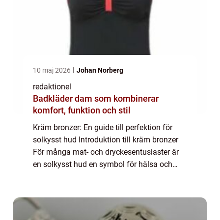
10 maj 2026
Johan Norberg
redaktionel
Badkläder dam som kombinerar
komfort, funktion och stil
Kräm bronzer: En guide till perfektion för
solkysst hud Introduktion till kräm bronzer
För många mat- och dryckesentusiaster är
en solkysst hud en symbol för hälsa och
välbefinnande. Men när vintern kommer och
solen inte längre skiner lika starkt, ka...