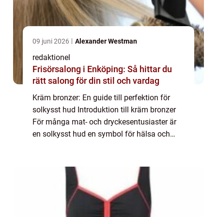
09 juni 2026
Alexander Westman
redaktionel
Frisörsalong i Enköping: Så hittar du
rätt salong för din stil och vardag
Kräm bronzer: En guide till perfektion för
solkysst hud Introduktion till kräm bronzer
För många mat- och dryckesentusiaster är
en solkysst hud en symbol för hälsa och
välbefinnande. Men när vintern kommer och
solen inte längre skiner lika starkt, ka...