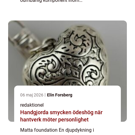
oumbärlig komponent inom
skönhetsvärlden som hjälper till att skapa
en felfri bas för överlägsen hud. I denna
artikel kommer vi att utforska allt du b...
06 maj 2026
Elin Forsberg
redaktionel
Handgjorda smycken ödeshög när
hantverk möter personlighet
Matta foundation En djupdykning i