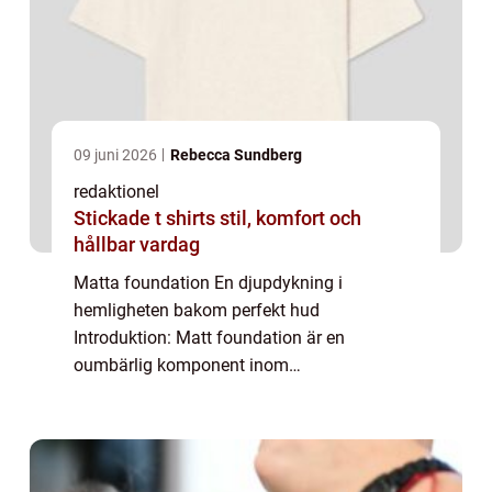
09 juni 2026
Rebecca Sundberg
redaktionel
Stickade t shirts stil, komfort och
hållbar vardag
Matta foundation En djupdykning i
hemligheten bakom perfekt hud
Introduktion: Matt foundation är en
oumbärlig komponent inom
skönhetsvärlden som hjälper till att skapa
en felfri bas för överlägsen hud. I denna
artikel kommer vi att utforska allt du b...