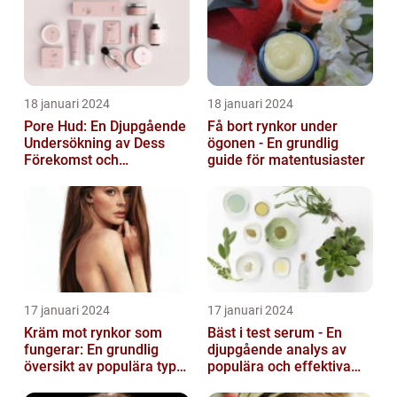
18 januari 2024
18 januari 2024
Pore Hud: En Djupgående
Få bort rynkor under
Undersökning av Dess
ögonen - En grundlig
Förekomst och
guide för matentusiaster
Variationer
17 januari 2024
17 januari 2024
Kräm mot rynkor som
Bäst i test serum - En
fungerar: En grundlig
djupgående analys av
översikt av populära typer
populära och effektiva
och deras effektivitet
hudprodukter