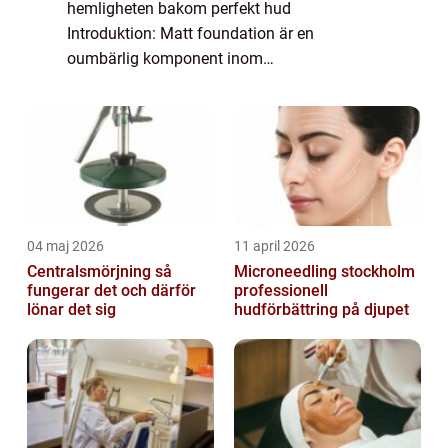
hemligheten bakom perfekt hud
Introduktion: Matt foundation är en
oumbärlig komponent inom
skönhetsvärlden som hjälper till att skapa
en felfri bas för överlägsen hud. I denna
artikel kommer vi att utforska allt du b...
04 maj 2026
11 april 2026
Centralsmörjning så
Microneedling stockholm
fungerar det och därför
professionell
lönar det sig
hudförbättring på djupet