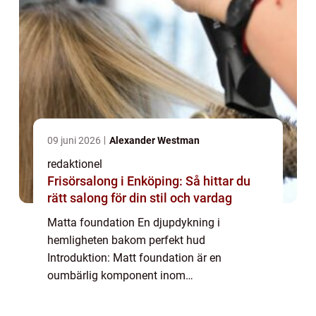
09 juni 2026
Alexander Westman
redaktionel
Frisörsalong i Enköping: Så hittar du
rätt salong för din stil och vardag
Matta foundation En djupdykning i
hemligheten bakom perfekt hud
Introduktion: Matt foundation är en
oumbärlig komponent inom
skönhetsvärlden som hjälper till att skapa
en felfri bas för överlägsen hud. I denna