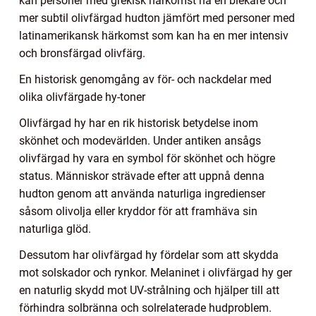
kan personer med grekisk härkomst ha en blekare och
mer subtil olivfärgad hudton jämfört med personer med
latinamerikansk härkomst som kan ha en mer intensiv
och bronsfärgad olivfärg.
En historisk genomgång av för- och nackdelar med
olika olivfärgade hy-toner
Olivfärgad hy har en rik historisk betydelse inom
skönhet och modevärlden. Under antiken ansågs
olivfärgad hy vara en symbol för skönhet och högre
status. Människor strävade efter att uppnå denna
hudton genom att använda naturliga ingredienser
såsom olivolja eller kryddor för att framhäva sin
naturliga glöd.
Dessutom har olivfärgad hy fördelar som att skydda
mot solskador och rynkor. Melaninet i olivfärgad hy ger
en naturlig skydd mot UV-strålning och hjälper till att
förhindra solbränna och solrelaterade hudproblem.