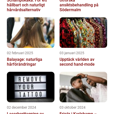
Schampokaka: För ett
Utforska
hållbart och naturligt
ansiktsbehandling på
hårvårdsalternativ
Södermalm
02 februari 2025
03 januari 2025
Balayage: naturliga
Upptäck världen av
hårförändringar
second hand-mode
02 december 2024
03 oktober 2024
Laserborttagning av
Frisör i Karlshamn –