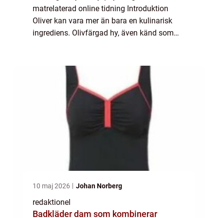
matrelaterad online tidning Introduktion
Oliver kan vara mer än bara en kulinarisk
ingrediens. Olivfärgad hy, även känd som
gul underton, är en vanlig hudton som
många människor har. Denna unika hudfärg
har blivit a...
10 maj 2026
Johan Norberg
redaktionel
Badkläder dam som kombinerar