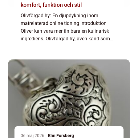
komfort, funktion och stil
Olivfärgad hy: En djupdykning inom
matrelaterad online tidning Introduktion
Oliver kan vara mer än bara en kulinarisk
ingrediens. Olivfärgad hy, även känd som
gul underton, är en vanlig hudton som
många människor har. Denna unika hudfärg
har blivit a...
06 maj 2026
Elin Forsberg