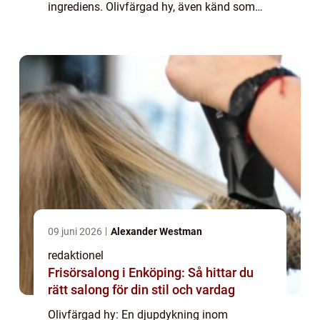
ingrediens. Olivfärgad hy, även känd som
gul underton, är en vanlig hudton som
många människor har. Denna unika hudfärg
har blivit a...
09 juni 2026
Alexander Westman
redaktionel
Frisörsalong i Enköping: Så hittar du
rätt salong för din stil och vardag
Olivfärgad hy: En djupdykning inom