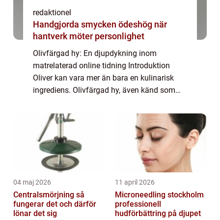
redaktionel
Handgjorda smycken ödeshög när
hantverk möter personlighet
Olivfärgad hy: En djupdykning inom
matrelaterad online tidning Introduktion
Oliver kan vara mer än bara en kulinarisk
ingrediens. Olivfärgad hy, även känd som
gul underton, är en vanlig hudton som
många människor har. Denna unika hudfärg
har blivit a...
04 maj 2026
11 april 2026
Centralsmörjning så
Microneedling stockholm
fungerar det och därför
professionell
lönar det sig
hudförbättring på djupet