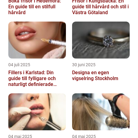
Boka frisör i Hedemora:
Frisör i Kungsbacka: En
En guide till en stilfull
guide till hårvård och stil i
hårvård
Västra Götaland
04 juli 2025
30 juni 2025
Fillers i Karlstad: Din
Designa en egen
guide till fylligare och
vigselring Stockholm
naturligt definierade
läppar
04 maj 2025
04 maj 2025