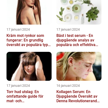
17 januari 2024
17 januari 2024
Kräm mot rynkor som
Bäst i test serum - En
fungerar: En grundlig
djupgående analys av
översikt av populära typer
populära och effektiva
och deras effektivitet
hudprodukter
17 januari 2024
16 januari 2024
Torr hud utslag: En
Kollagen Serum: En
omfattande guide för
Djupgående Översikt av
mat- och
Denna Revolutionerande
dryckesentusiaster
Skönhetsprodukt