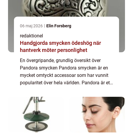
06 maj 2026
Elin Forsberg
redaktionel
Handgjorda smycken ödeshög när
hantverk möter personlighet
En övergripande, grundlig översikt över
Pandora smycken Pandora smycken är en
mycket omtyckt accessoar som har vunnit
popularitet över hela världen. Pandora är ett
danskt företag som grundades år 1982 av
guldsmeden P. Enevoldsen och hans hustru
Winni...