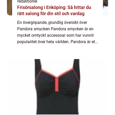
redaktionel
Frisörsalong i Enköping: Så hittar du
rätt salong för din stil och vardag
En övergripande, grundlig översikt över
Pandora smycken Pandora smycken är en
mycket omtyckt accessoar som har vunnit
popularitet över hela världen. Pandora är ett
danskt företag som grundades år 1982 av
guldsmeden P. Enevoldsen och hans hustru
Winni...