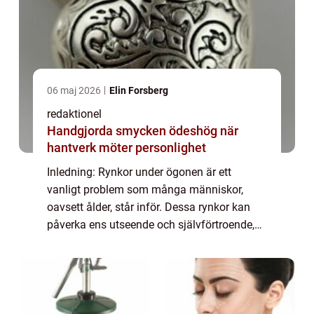
06 maj 2026
Elin Forsberg
redaktionel
Handgjorda smycken ödeshög när
hantverk möter personlighet
Inledning: Rynkor under ögonen är ett
vanligt problem som många människor,
oavsett ålder, står inför. Dessa rynkor kan
påverka ens utseende och självförtroende,
vilket gör att de ofta söker lösningar för att
minska eller eliminera dem. I denna artike...