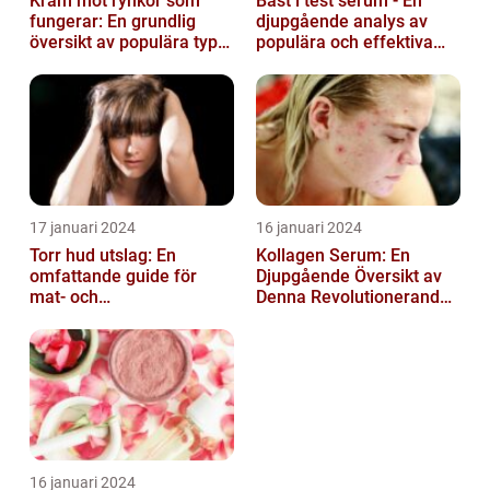
Kräm mot rynkor som
Bäst i test serum - En
fungerar: En grundlig
djupgående analys av
översikt av populära typer
populära och effektiva
och deras effektivitet
hudprodukter
17 januari 2024
16 januari 2024
Torr hud utslag: En
Kollagen Serum: En
omfattande guide för
Djupgående Översikt av
mat- och
Denna Revolutionerande
dryckesentusiaster
Skönhetsprodukt
16 januari 2024