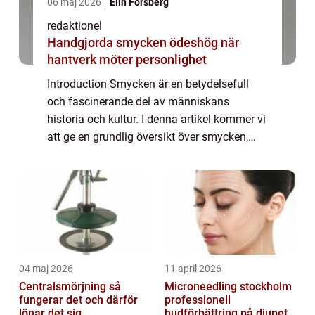
06 maj 2026
Elin Forsberg
redaktionel
Handgjorda smycken ödeshög när
hantverk möter personlighet
Introduction Smycken är en betydelsefull
och fascinerande del av människans
historia och kultur. I denna artikel kommer vi
att ge en grundlig översikt över smycken,
presentera olika typer av smycken och
utforska deras popularitet. Vi kommer även
att ...
04 maj 2026
11 april 2026
Centralsmörjning så
Microneedling stockholm
fungerar det och därför
professionell
lönar det sig
hudförbättring på djupet