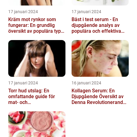
17 januari 2024
17 januari 2024
Kräm mot rynkor som
Bäst i test serum - En
fungerar: En grundlig
djupgående analys av
översikt av populära typer
populära och effektiva
och deras effektivitet
hudprodukter
17 januari 2024
16 januari 2024
Torr hud utslag: En
Kollagen Serum: En
omfattande guide för
Djupgående Översikt av
mat- och
Denna Revolutionerande
dryckesentusiaster
Skönhetsprodukt