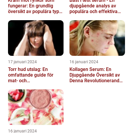
Kräm mot rynkor som
Bäst i test serum - En
fungerar: En grundlig
djupgående analys av
översikt av populära typer
populära och effektiva
och deras effektivitet
hudprodukter
17 januari 2024
16 januari 2024
Torr hud utslag: En
Kollagen Serum: En
omfattande guide för
Djupgående Översikt av
mat- och
Denna Revolutionerande
dryckesentusiaster
Skönhetsprodukt
16 januari 2024