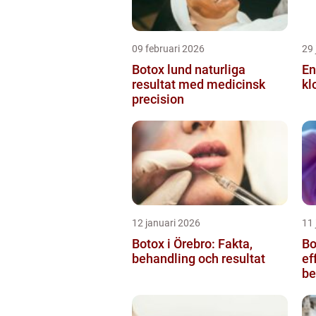
09 februari 2026
29 
Botox lund naturliga
En
resultat med medicinsk
kl
precision
12 januari 2026
11 
Botox i Örebro: Fakta,
Bot
behandling och resultat
ef
be