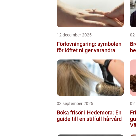
12 december 2025
02
Förlovningsring: symbolen
Br
för löftet ni ger varandra
be
03 september 2025
02
Boka frisör i Hedemora: En
Fr
guide till en stilfull hårvård
gu
Vä