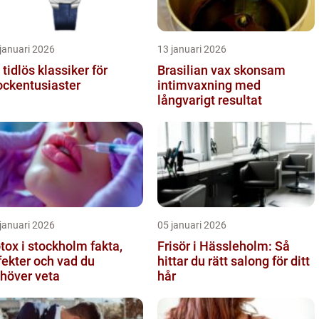
januari 2026
13 januari 2026
 tidlös klassiker för
Brasilian vax skonsam
ockentusiaster
intimvaxning med
långvarigt resultat
januari 2026
05 januari 2026
ox i stockholm fakta,
Frisör i Hässleholm: Så
fekter och vad du
hittar du rätt salong för ditt
höver veta
hår