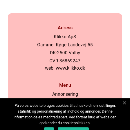
Adress
web:
www.klikko.dk
Menu
Annonsering
Om oss
På vores website bruges cookies til at huske dine indstillinger,
Cookies
statistik og personalisering af indhold og annoncer. Denne
information deles med tredjepart. Ved fortsat brug af websiden
Kontakta oss
godkender du cookiepolitikken.
Sitemap