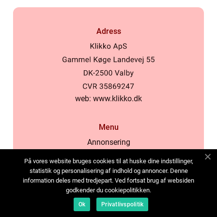
Adress
web:
www.klikko.dk
Menu
Annonsering
Om oss
På vores website bruges cookies til at huske dine indstillinger,
Cookies
statistik og personalisering af indhold og annoncer. Denne
information deles med tredjepart. Ved fortsat brug af websiden
Kontakta oss
godkender du cookiepolitikken.
Sitemap
Ok
Privatlivspolitik