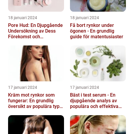
18 januari 2024
18 januari 2024
Pore Hud: En Djupgående
Få bort rynkor under
Undersökning av Dess
ögonen - En grundlig
Förekomst och
guide för matentusiaster
Variationer
17 januari 2024
17 januari 2024
Kräm mot rynkor som
Bäst i test serum - En
fungerar: En grundlig
djupgående analys av
översikt av populära typer
populära och effektiva
och deras effektivitet
hudprodukter