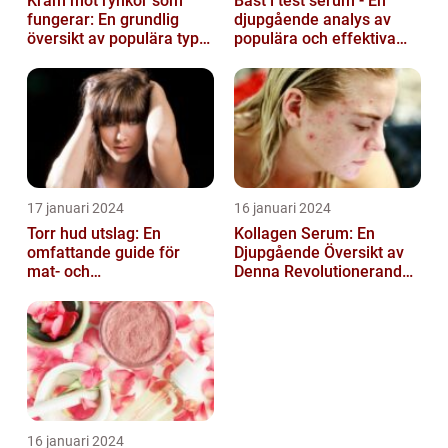
Kräm mot rynkor som
Bäst i test serum - En
fungerar: En grundlig
djupgående analys av
översikt av populära typer
populära och effektiva
och deras effektivitet
hudprodukter
17 januari 2024
16 januari 2024
Torr hud utslag: En
Kollagen Serum: En
omfattande guide för
Djupgående Översikt av
mat- och
Denna Revolutionerande
dryckesentusiaster
Skönhetsprodukt
16 januari 2024