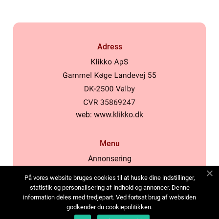
Adress
web:
www.klikko.dk
Menu
Annonsering
Om oss
På vores website bruges cookies til at huske dine indstillinger,
Cookies
statistik og personalisering af indhold og annoncer. Denne
information deles med tredjepart. Ved fortsat brug af websiden
Kontakta oss
godkender du cookiepolitikken.
Sitemap