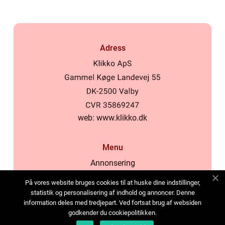
Adress
web:
www.klikko.dk
Menu
Annonsering
Om oss
På vores website bruges cookies til at huske dine indstillinger,
Cookies
statistik og personalisering af indhold og annoncer. Denne
information deles med tredjepart. Ved fortsat brug af websiden
Kontakta oss
godkender du cookiepolitikken.
Sitemap