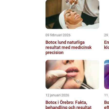
09 februari 2026
29 
Botox lund naturliga
En
resultat med medicinsk
kl
precision
12 januari 2026
11 
Botox i Örebro: Fakta,
Bot
behandling och resultat
ef