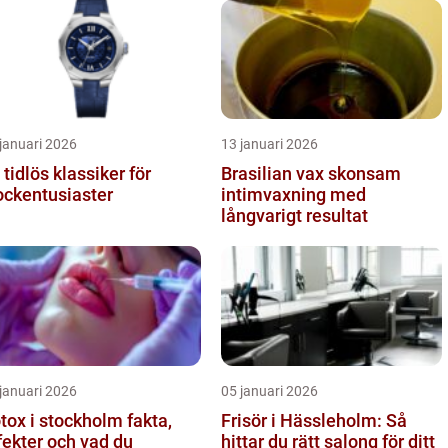
januari 2026
13 januari 2026
 tidlös klassiker för
Brasilian vax skonsam
ockentusiaster
intimvaxning med
långvarigt resultat
januari 2026
05 januari 2026
ox i stockholm fakta,
Frisör i Hässleholm: Så
fekter och vad du
hittar du rätt salong för ditt