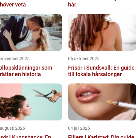
höver veta
hår
 november 2025
06 oktober 2025
öllopsklänningar som
Frisör i Sundsvall: En guide
rättar en historia
till lokala hårsalonger
 augusti 2025
04 juli 2025
isör i Kungsbacka: En
Fillers i Karlstad: Din guide