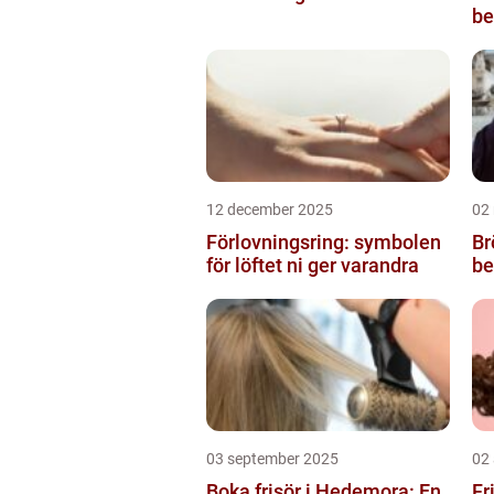
be
12 december 2025
02
Förlovningsring: symbolen
Br
för löftet ni ger varandra
be
03 september 2025
02
Boka frisör i Hedemora: En
Fr