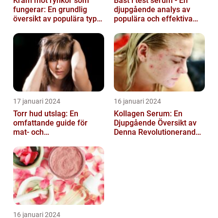
Kräm mot rynkor som
Bäst i test serum - En
fungerar: En grundlig
djupgående analys av
översikt av populära typer
populära och effektiva
och deras effektivitet
hudprodukter
17 januari 2024
16 januari 2024
Torr hud utslag: En
Kollagen Serum: En
omfattande guide för
Djupgående Översikt av
mat- och
Denna Revolutionerande
dryckesentusiaster
Skönhetsprodukt
16 januari 2024