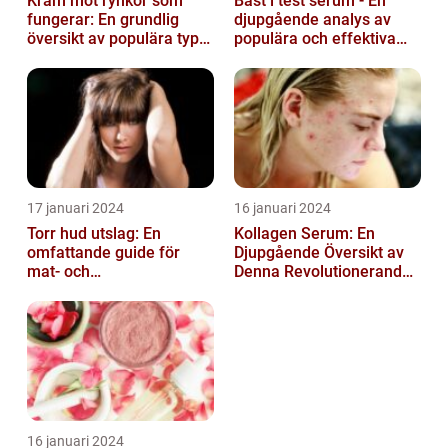
Kräm mot rynkor som
Bäst i test serum - En
fungerar: En grundlig
djupgående analys av
översikt av populära typer
populära och effektiva
och deras effektivitet
hudprodukter
17 januari 2024
16 januari 2024
Torr hud utslag: En
Kollagen Serum: En
omfattande guide för
Djupgående Översikt av
mat- och
Denna Revolutionerande
dryckesentusiaster
Skönhetsprodukt
16 januari 2024