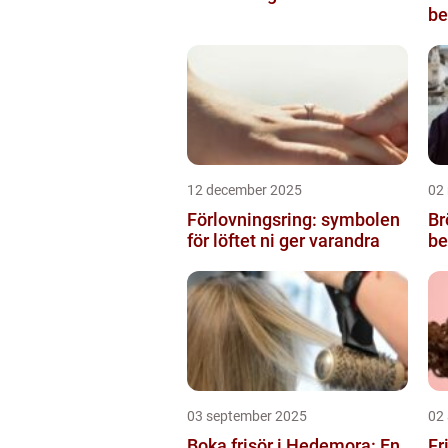
be
12 december 2025
02
Förlovningsring: symbolen
Br
för löftet ni ger varandra
be
03 september 2025
02
Boka frisör i Hedemora: En
Fr