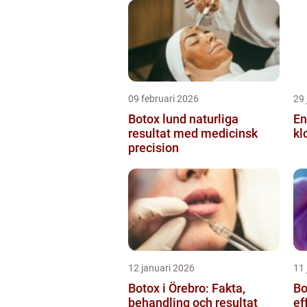
09 februari 2026
29 
Botox lund naturliga
En
resultat med medicinsk
kl
precision
12 januari 2026
11 
Botox i Örebro: Fakta,
Bot
behandling och resultat
ef