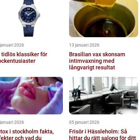
januari 2026
13 januari 2026
 tidlös klassiker för
Brasilian vax skonsam
ockentusiaster
intimvaxning med
långvarigt resultat
januari 2026
05 januari 2026
ox i stockholm fakta,
Frisör i Hässleholm: Så
fekter och vad du
hittar du rätt salong för ditt