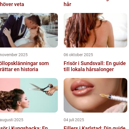
höver veta
hår
 november 2025
06 oktober 2025
öllopsklänningar som
Frisör i Sundsvall: En guide
rättar en historia
till lokala hårsalonger
 augusti 2025
04 juli 2025
isör i Kungsbacka: En
Fillers i Karlstad: Din guide