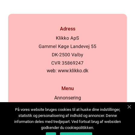
Adress
web:
www.klikko.dk
Menu
Annonsering
Om oss
På vores website bruges cookies til at huske dine indstillinger,
Cookies
statistik og personalisering af indhold og annoncer. Denne
information deles med tredjepart. Ved fortsat brug af websiden
Kontakta oss
godkender du cookiepolitikken.
Sitemap