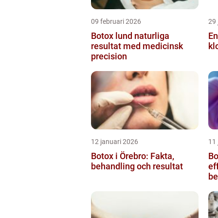
09 februari 2026
29 
Botox lund naturliga
En
resultat med medicinsk
kl
precision
12 januari 2026
11 
Botox i Örebro: Fakta,
Bot
behandling och resultat
ef
be