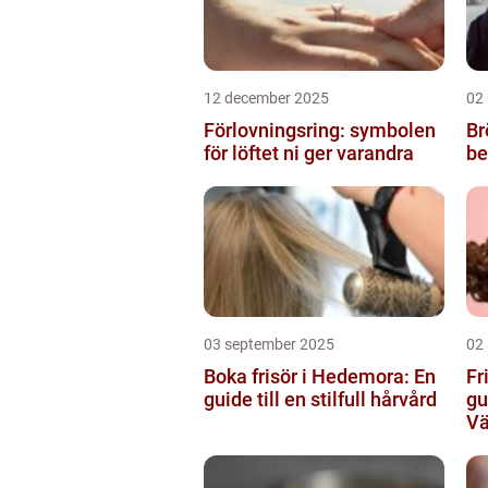
12 december 2025
02
Förlovningsring: symbolen
Br
för löftet ni ger varandra
be
03 september 2025
02
Boka frisör i Hedemora: En
Fr
guide till en stilfull hårvård
gu
Vä